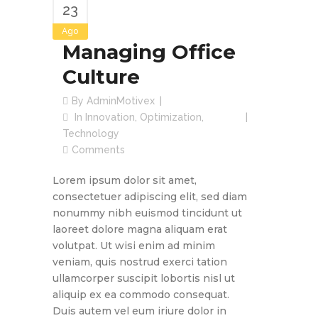
23
Ago
Managing Office
Culture
By
AdminMotivex
In
Innovation
,
Optimization
,
Technology
Comments
Lorem ipsum dolor sit amet,
consectetuer adipiscing elit, sed diam
nonummy nibh euismod tincidunt ut
laoreet dolore magna aliquam erat
volutpat. Ut wisi enim ad minim
veniam, quis nostrud exerci tation
ullamcorper suscipit lobortis nisl ut
aliquip ex ea commodo consequat.
Duis autem vel eum iriure dolor in