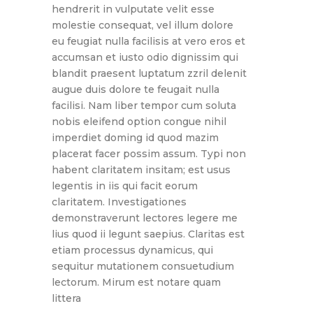
hendrerit in vulputate velit esse
molestie consequat, vel illum dolore
eu feugiat nulla facilisis at vero eros et
accumsan et iusto odio dignissim qui
blandit praesent luptatum zzril delenit
augue duis dolore te feugait nulla
facilisi. Nam liber tempor cum soluta
nobis eleifend option congue nihil
imperdiet doming id quod mazim
placerat facer possim assum. Typi non
habent claritatem insitam; est usus
legentis in iis qui facit eorum
claritatem. Investigationes
demonstraverunt lectores legere me
lius quod ii legunt saepius. Claritas est
etiam processus dynamicus, qui
sequitur mutationem consuetudium
lectorum. Mirum est notare quam
littera