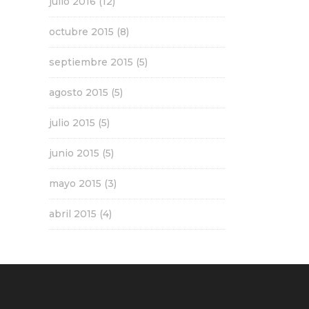
julio 2016
(12)
octubre 2015
(8)
septiembre 2015
(5)
agosto 2015
(5)
julio 2015
(5)
junio 2015
(5)
mayo 2015
(3)
abril 2015
(4)