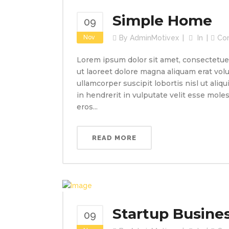
Simple Home
09
Nov
By
AdminMotivex
In
Co
Lorem ipsum dolor sit amet, consectetue
ut laoreet dolore magna aliquam erat volu
ullamcorper suscipit lobortis nisl ut ali
in hendrerit in vulputate velit esse molest
eros...
READ MORE
Startup Busine
09