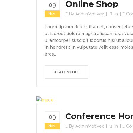
Online Shop
09
Nov
By
AdminMotivex
In
Co
Lorem ipsum dolor sit amet, consectetue
ut laoreet dolore magna aliquam erat volu
ullamcorper suscipit lobortis nisl ut ali
in hendrerit in vulputate velit esse molest
eros...
READ MORE
Conference H
09
Nov
By
AdminMotivex
In
Co