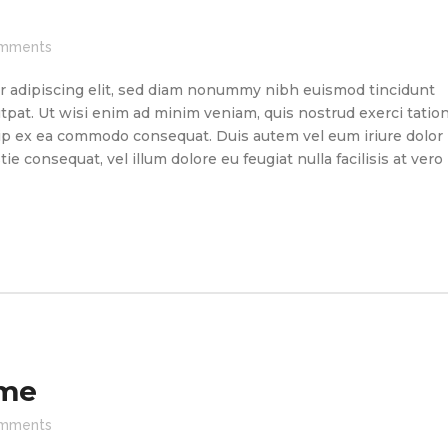
mments
r adipiscing elit, sed diam nonummy nibh euismod tincidunt
tpat. Ut wisi enim ad minim veniam, quis nostrud exerci tatio
quip ex ea commodo consequat. Duis autem vel eum iriure dolor
ie consequat, vel illum dolore eu feugiat nulla facilisis at vero
ome
mments