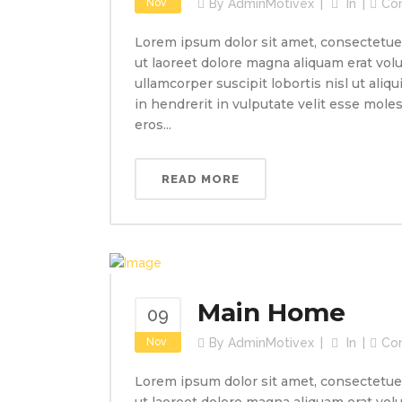
Nov
By
AdminMotivex
In
Co
Lorem ipsum dolor sit amet, consectetue
ut laoreet dolore magna aliquam erat volu
ullamcorper suscipit lobortis nisl ut ali
in hendrerit in vulputate velit esse molest
eros...
READ MORE
Main Home
09
Nov
By
AdminMotivex
In
Co
Lorem ipsum dolor sit amet, consectetue
ut laoreet dolore magna aliquam erat volu