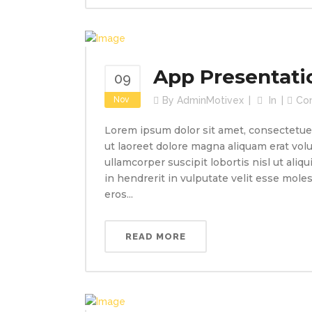
App Presentati
09
Nov
By
AdminMotivex
In
Co
Lorem ipsum dolor sit amet, consectetue
ut laoreet dolore magna aliquam erat volu
ullamcorper suscipit lobortis nisl ut ali
in hendrerit in vulputate velit esse molest
eros...
READ MORE