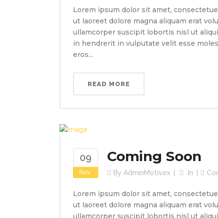
Lorem ipsum dolor sit amet, consectetue
ut laoreet dolore magna aliquam erat volu
ullamcorper suscipit lobortis nisl ut ali
in hendrerit in vulputate velit esse molest
eros...
READ MORE
Coming Soon
09
Nov
By
AdminMotivex
In
Co
Lorem ipsum dolor sit amet, consectetue
ut laoreet dolore magna aliquam erat volu
ullamcorper suscipit lobortis nisl ut ali