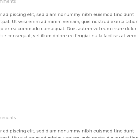
mments
r adipiscing elit, sed diam nonummy nibh euismod tincidunt
tpat. Ut wisi enim ad minim veniam, quis nostrud exerci tatio
quip ex ea commodo consequat. Duis autem vel eum iriure dolor
ie consequat, vel illum dolore eu feugiat nulla facilisis at vero
mments
r adipiscing elit, sed diam nonummy nibh euismod tincidunt
tpat. Ut wisi enim ad minim veniam, quis nostrud exerci tatio