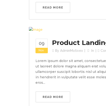
READ MORE
Product Landi
09
Nov
By
AdminMotivex
In
Co
Lorem ipsum dolor sit amet, consectetue
ut laoreet dolore magna aliquam erat volu
ullamcorper suscipit lobortis nisl ut ali
in hendrerit in vulputate velit esse molest
eros...
READ MORE