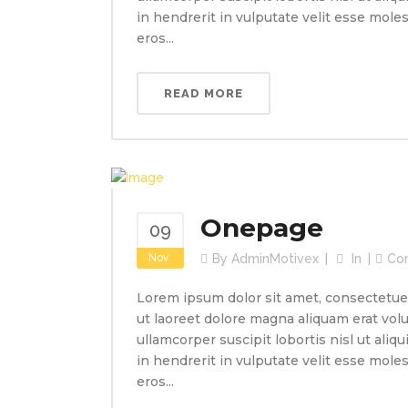
in hendrerit in vulputate velit esse molest
eros...
READ MORE
Onepage
09
Nov
By
AdminMotivex
In
Co
Lorem ipsum dolor sit amet, consectetue
ut laoreet dolore magna aliquam erat volu
ullamcorper suscipit lobortis nisl ut ali
in hendrerit in vulputate velit esse molest
eros...