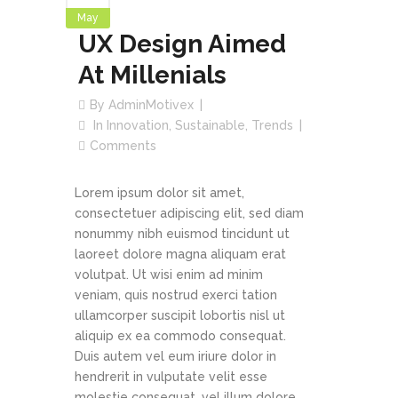
May
UX Design Aimed
At Millenials
By
AdminMotivex
In
Innovation
,
Sustainable
,
Trends
Comments
Lorem ipsum dolor sit amet,
consectetuer adipiscing elit, sed diam
nonummy nibh euismod tincidunt ut
laoreet dolore magna aliquam erat
volutpat. Ut wisi enim ad minim
veniam, quis nostrud exerci tation
ullamcorper suscipit lobortis nisl ut
aliquip ex ea commodo consequat.
Duis autem vel eum iriure dolor in
hendrerit in vulputate velit esse
molestie consequat, vel illum dolore